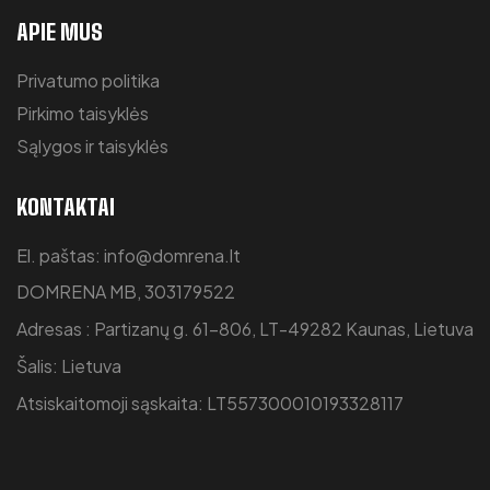
APIE MUS
Privatumo politika
Pirkimo taisyklės
Sąlygos ir taisyklės
KONTAKTAI
El. paštas: info@domrena.lt
DOMRENA MB, 303179522
Adresas : Partizanų g. 61-806, LT-49282 Kaunas, Lietuva
Šalis: Lietuva
Atsiskaitomoji sąskaita: LT557300010193328117