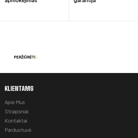
apmokėjimas
garantija
LEISKITE MUMS PADĖTI IŠSIRINKTI
TINKAMIAUSIUS DARBO RŪBUS.
PERŽIŪRĖTI
KLIENTAMS
Apie Mus
Straipsniai
Kontaktai
Parduotuvė