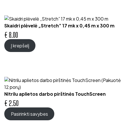
Skaidri plėvelė „Stretch” 17 mk x 0,45 m x 300 m
€
8.00
Į krepšelį
Nitrilu aplietos darbo pirštinės TouchScreen
€
2.50
Pasirinkti savybes