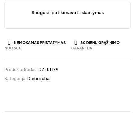
Saugus ir patikimas atsiskaitymas
NEMOKAMAS PRISTATYMAS
30 DIENŲ GRĄŽINIMO
NUO 50€
GARANTIJA
Produkto kodas:
DZ-JJ1179
Kategorija:
Darbo rūbai