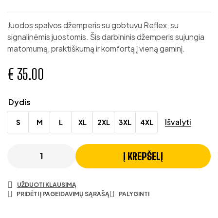
Juodos spalvos džemperis su gobtuvu Reflex, su
signalinėmis juostomis. Šis darbininis džemperis sujungia
matomumą, praktiškumą ir komfortą į vieną gaminį.
€
35.00
Dydis
Išvalyti
S
M
L
XL
2XL
3XL
4XL
Į KREPŠELĮ
UŽDUOTI KLAUSIMĄ
PRIDĖTI Į PAGEIDAVIMŲ SĄRAŠĄ
PALYGINTI