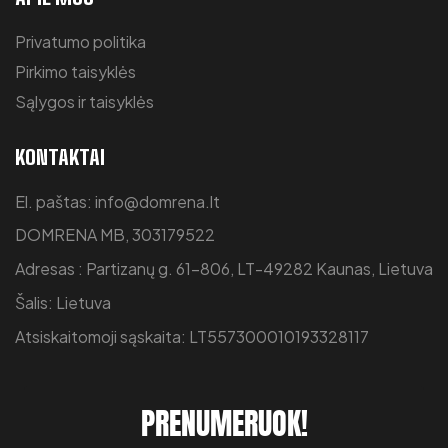
Privatumo politika
Pirkimo taisyklės
Sąlygos ir taisyklės
KONTAKTAI
El. paštas: info@domrena.lt
DOMRENA MB, 303179522
Adresas : Partizanų g. 61-806, LT-49282 Kaunas, Lietuva
Šalis: Lietuva
Atsiskaitomoji sąskaita: LT557300010193328117
PRENUMERUOK!