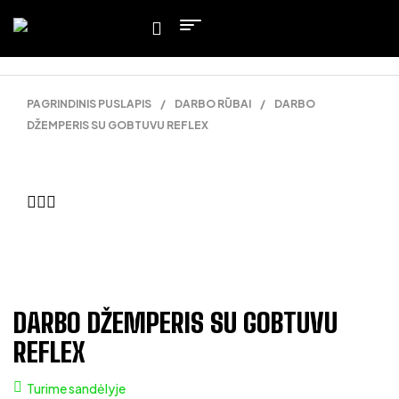
PAGRINDINIS PUSLAPIS
/
DARBO RŪBAI
/
DARBO
DŽEMPERIS SU GOBTUVU REFLEX
DARBO DŽEMPERIS SU GOBTUVU
REFLEX
Turime sandėlyje