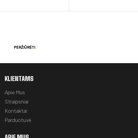
LEISKITE MUMS PADĖTI IŠSIRINKTI
TINKAMIAUSIUS DARBO RŪBUS.
PERŽIŪRĖTI
KLIENTAMS
Apie Mus
Straipsniai
Kontaktai
Parduotuvė
APIE MUS