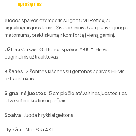
aprašymas
Juodos spalvos džemperis su gobtuvu Reflex, su
signalinėmis juostomis. Šis darbininis džemperis sujungia
matomumą, praktiškumą ir komfortą į vieną gaminį.
Užtrauktukas:
Geltonos spalvos
YKK
™
Hi-Vis
pagrindinis užtrauktukas.
Kišenės:
2 šoninės kišenės su geltonos spalvos Hi-Vis
užtrauktukais.
Signalinė juostos:
5 cm pločio atšvaitinės juostos ties
pilvo sritimi, krūtine ir pečiais.
Spalva:
Juoda ir ryškiai geltona.
Dydžiai:
Nuo S iki 4XL.