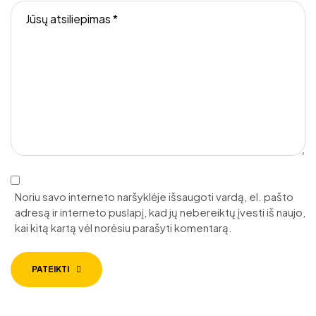
Noriu savo interneto naršyklėje išsaugoti vardą, el. pašto
adresą ir interneto puslapį, kad jų nebereiktų įvesti iš naujo,
kai kitą kartą vėl norėsiu parašyti komentarą.
PATEIKTI