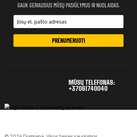
GAUK GERIAUSIUS MŪSŲ PASIŪLYMUS IR NUOLAIDAS.
PRENUMERUOTI
MŪSŲ TELEFONAS:
+37061740040
© 2026 Domrena. Visos teisės saugomos.