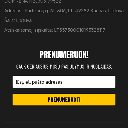
DOMRENA MB, 303179522
Adresas : Partizanų g. 61-806, LT-49282 Kaunas, Lietuva
Šalis: Lietuva
Atsiskaitomoji sąskaita: LT557300010193328117
PRENUMERUOK!
GAUK GERIAUSIUS MŪSŲ PASIŪLYMUS IR NUOLAIDAS.
PRENUMERUOTI