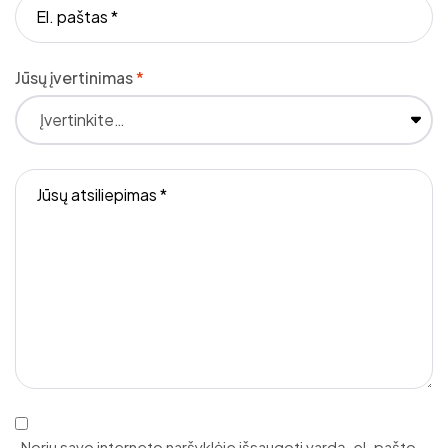
Jūsų įvertinimas
*
Noriu savo interneto naršyklėje išsaugoti vardą, el. pašto