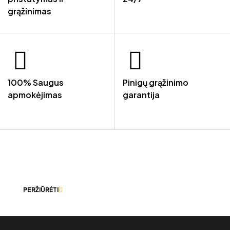
grąžinimas
100% Saugus
Pinigų grąžinimo
apmokėjimas
garantija
LEISKITE MUMS PADĖTI IŠSIRINKTI
TINKAMIAUSIUS DARBO RŪBUS.
PERŽIŪRĖTI