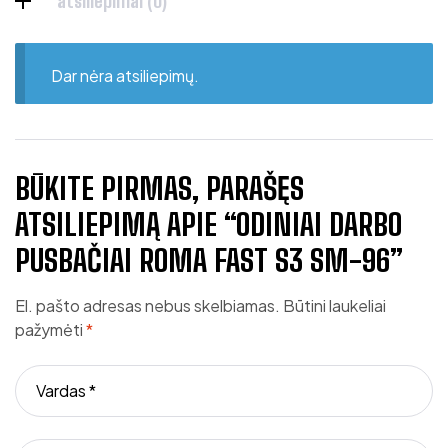
atsiliepimai (0)
Dar nėra atsiliepimų.
BŪKITE PIRMAS, PARAŠĘS
ATSILIEPIMĄ APIE “ODINIAI DARBO
PUSBAČIAI ROMA FAST S3 SM-96”
El. pašto adresas nebus skelbiamas.
Būtini laukeliai
pažymėti
*