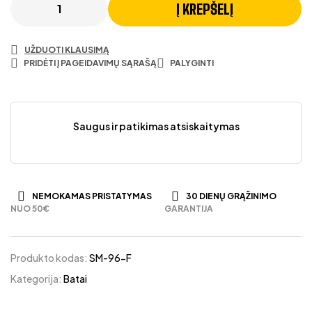
Į KREPŠELĮ
UŽDUOTI KLAUSIMĄ
PRIDĖTI Į PAGEIDAVIMŲ SĄRAŠĄ
PALYGINTI
Saugus ir patikimas atsiskaitymas
NEMOKAMAS PRISTATYMAS
30 DIENŲ GRĄŽINIMO
NUO 50€
GARANTIJA
Produkto kodas:
SM-96-F
Kategorija:
Batai