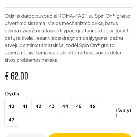
Odiniai darbo pusbačiai ROMA-FAST su Spin On® greito
užveržimo sistema. Vielos mechanizmo dėka, batus
galima užveržti ir atlaisvinti ypač greitai ir patogiai. Įprasti
batų raišteliai, esant labai drėgnoms sąlygoms, dažnu
atveju permirksta ir atsiriša, todėl Spin On® greito
užveržimo sis-tema yra puiki alternatyva, kurios dėka
šitos problemos nelieka.
€
62.00
Dydis
40
41
42
43
44
45
46
Išvalyt
i
47