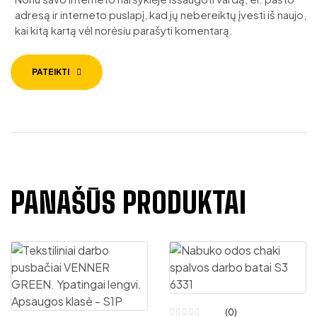
adresą ir interneto puslapį, kad jų nebereiktų įvesti iš naujo,
kai kitą kartą vėl norėsiu parašyti komentarą.
PATEIKTI
PANAŠŪS PRODUKTAI
(0)