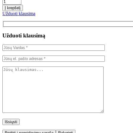
Į krepšelį
Užduoti klausimą
Užduoti klausimą
Pridėti į pageidavimų sąrašą
Palyginti