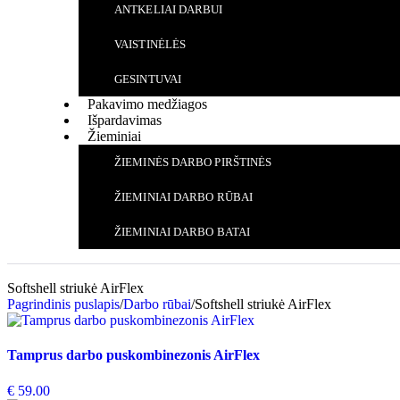
ANTKELIAI DARBUI
VAISTINĖLĖS
GESINTUVAI
Pakavimo medžiagos
Išpardavimas
Žieminiai
ŽIEMINĖS DARBO PIRŠTINĖS
ŽIEMINIAI DARBO RŪBAI
ŽIEMINIAI DARBO BATAI
Softshell striukė AirFlex
Pagrindinis puslapis
/
Darbo rūbai
/
Softshell striukė AirFlex
Tamprus darbo puskombinezonis AirFlex
€
59.00