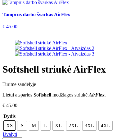
Tamprus darbo švarkas AirFlex
€
45.00
Softshell striukė AirFlex
Turime sandėlyje
Lietui atsparios
Softshell
medžiagos striukė
AirFlex
.
€
45.00
Dydis
XS
S
M
L
XL
2XL
3XL
4XL
Išvalyti