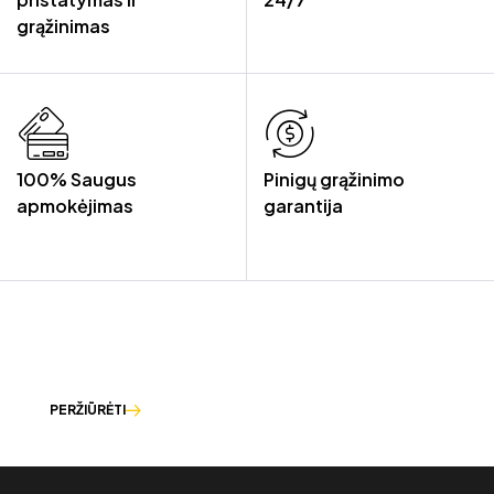
grąžinimas
100% Saugus
Pinigų grąžinimo
apmokėjimas
garantija
LEISKITE MUMS PADĖTI IŠSIRINKTI
TINKAMIAUSIUS DARBO RŪBUS.
PERŽIŪRĖTI