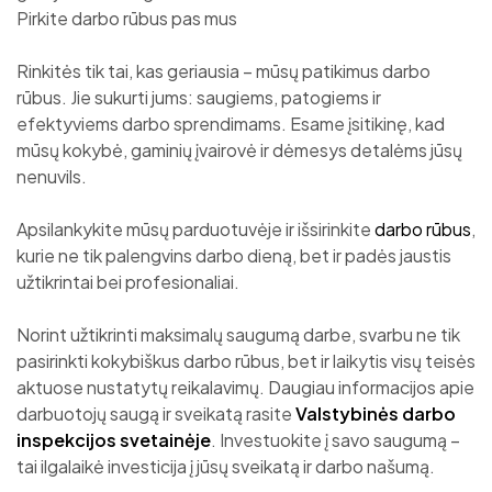
Pirkite darbo rūbus pas mus
Rinkitės tik tai, kas geriausia – mūsų patikimus darbo
rūbus. Jie sukurti jums: saugiems, patogiems ir
efektyviems darbo sprendimams. Esame įsitikinę, kad
mūsų kokybė, gaminių įvairovė ir dėmesys detalėms jūsų
nenuvils.
Apsilankykite mūsų parduotuvėje ir išsirinkite
darbo rūbus
,
kurie ne tik palengvins darbo dieną, bet ir padės jaustis
užtikrintai bei profesionaliai.
Norint užtikrinti maksimalų saugumą darbe, svarbu ne tik
pasirinkti kokybiškus darbo rūbus, bet ir laikytis visų teisės
aktuose nustatytų reikalavimų. Daugiau informacijos apie
darbuotojų saugą ir sveikatą rasite
Valstybinės darbo
inspekcijos svetainėje
. Investuokite į savo saugumą –
tai ilgalaikė investicija į jūsų sveikatą ir darbo našumą.