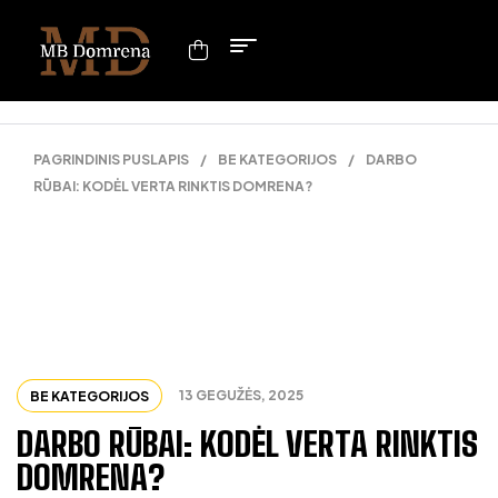
PAGRINDINIS PUSLAPIS
/
BE KATEGORIJOS
/
DARBO
RŪBAI: KODĖL VERTA RINKTIS DOMRENA?
13 GEGUŽĖS, 2025
BE KATEGORIJOS
DARBO RŪBAI: KODĖL VERTA RINKTIS
DOMRENA?