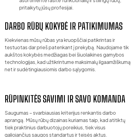
asortimente rasite funkcionalių ir stilingų rūbų,
pritaikytų jūsų profesijai.
DARBO RŪBŲ KOKYBĖ IR PATIKIMUMAS
Kiekvienas mūsų rūbas yra kruopščiai patikrintas ir
testuotas dar prieš patenkant į prekybą. Naudojame tik
aukštos kokybės medžiagas bei šiuolaikines gamybos
technologijas, kad užtikrintume maksimalų ilgaamžiškumą
net ir sudėtingiausiomis darbo sąlygomis.
RŪPINKITĖS SAVIMI IR SAVO KOMANDA
Saugumas – svarbiausias kriterijus renkantis darbo
aprangą. Mūsų rūbų dizainas kuriamas taip, kad atitiktų
tiek praktinius darbuotojų poreikius, tiek visus
galiojančius saugos standartus ir teisės aktus.