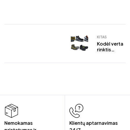
KITAS
Kodėl verta
rinktis
kokybiškus
darbo
batus?
Nemokamas
Klientų aptarnavimas
pristatymas ir
24/7