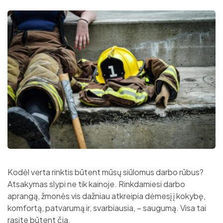
Kodėl verta rinktis būtent mūsų siūlomus darbo rūbus?
Atsakymas slypi ne tik kainoje. Rinkdamiesi darbo
aprangą, žmonės vis dažniau atkreipia dėmesį į kokybę,
komfortą, patvarumą ir, svarbiausia, – saugumą. Visa tai
rasite būtent čia.