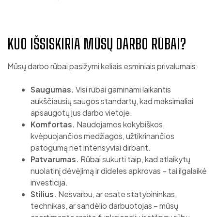
KUO IŠSISKIRIA MŪSŲ DARBO RŪBAI?
Mūsų darbo rūbai pasižymi keliais esminiais privalumais:
Saugumas.
Visi rūbai gaminami laikantis
aukščiausių saugos standartų, kad maksimaliai
apsaugotų jus darbo vietoje.
Komfortas.
Naudojamos kokybiškos,
kvėpuojančios medžiagos, užtikrinančios
patogumą net intensyviai dirbant.
Patvarumas.
Rūbai sukurti taip, kad atlaikytų
nuolatinį dėvėjimą ir dideles apkrovas – tai ilgalaikė
investicija.
Stilius.
Nesvarbu, ar esate statybininkas,
technikas, ar sandėlio darbuotojas – mūsų