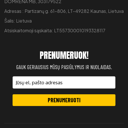
DOMRENA MB, 303179522
Adresas : Partizanų g. 61-806, LT-49282 Kaunas, Lietuva
Šalis: Lietuva
Atsiskaitomoji sąskaita: LT557300010193328117
PRENUMERUOK!
GAUK GERIAUSIUS MŪSŲ PASIŪLYMUS IR NUOLAIDAS.
PRENUMERUOTI