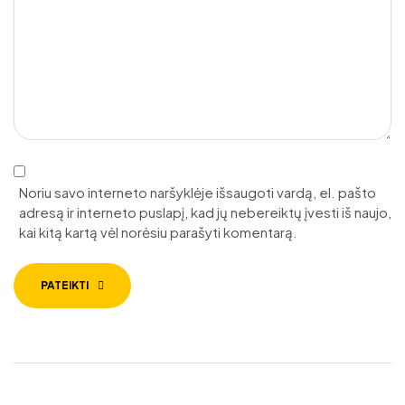
Noriu savo interneto naršyklėje išsaugoti vardą, el. pašto
adresą ir interneto puslapį, kad jų nebereiktų įvesti iš naujo,
kai kitą kartą vėl norėsiu parašyti komentarą.
PATEIKTI