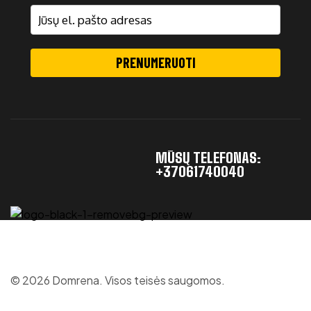
PRENUMERUOTI
MŪSŲ TELEFONAS:
+37061740040
© 2026 Domrena. Visos teisės saugomos.