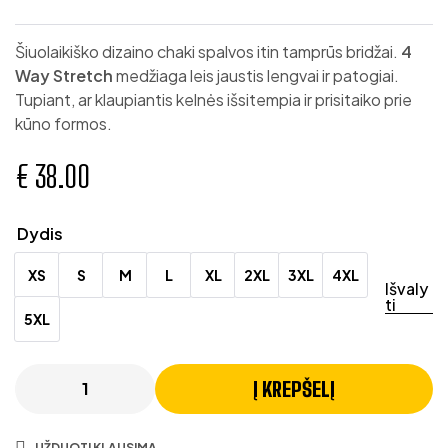
Šiuolaikiško dizaino chaki spalvos itin tamprūs bridžai.
4
Way Stretch
medžiaga leis jaustis lengvai ir patogiai.
Tupiant, ar klaupiantis kelnės išsitempia ir prisitaiko prie
kūno formos.
€
38.00
Dydis
XS
S
M
L
XL
2XL
3XL
4XL
Išvaly
ti
5XL
Į KREPŠELĮ
UŽDUOTI KLAUSIMĄ