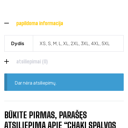
papildoma informacija
Dydis
XS, S, M, L, XL, 2XL, 3XL, 4XL, 5XL
atsiliepimai (0)
Dar nėra atsiliepimų.
BŪKITE PIRMAS, PARAŠĘS
ATSILIEPIMĄ APIE “CHAKI SPALVOS