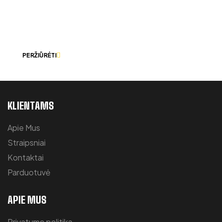
LEISKITE MUMS PADĖTI IŠSIRINKTI
TINKAMIAUSIUS DARBO RŪBUS.
PERŽIŪRĖTI
KLIENTAMS
Apie Mus
Straipsniai
Kontaktai
Parduotuvė
APIE MUS
Privatumo politika