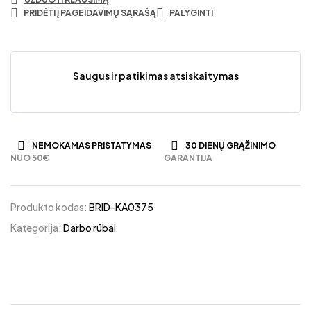
PRIDĖTI Į PAGEIDAVIMŲ SĄRAŠĄ
PALYGINTI
Saugus ir patikimas atsiskaitymas
NEMOKAMAS PRISTATYMAS
30 DIENŲ GRĄŽINIMO
NUO 50€
GARANTIJA
Produkto kodas:
BRID-KA0375
Kategorija:
Darbo rūbai